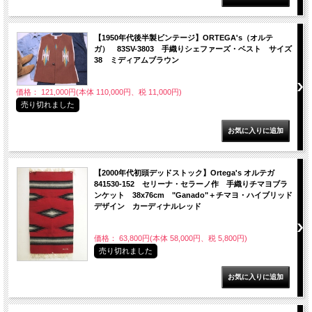
【1950年代後半製ビンテージ】ORTEGA's（オルテ
ガ） 83SV-3803 手織りシェファーズ・ベスト サイズ
38 ミディアムブラウン
価格： 121,000円(本体 110,000円、税 11,000円)
売り切れました
【2000年代初頭デッドストック】Ortega's オルテガ
841530-152 セリーナ・セラーノ作 手織りチマヨブラ
ンケット 38x76cm "Ganado"＋チマヨ・ハイブリッド
デザイン カーディナルレッド
価格： 63,800円(本体 58,000円、税 5,800円)
売り切れました