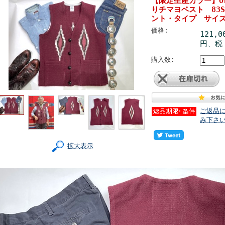
【限定生産カラー】Or
りチマヨベスト 83S
ント・タイプ サイズ
価格:
121,0
円、税 
購入数:
ご返品
み下さ
拡大表示