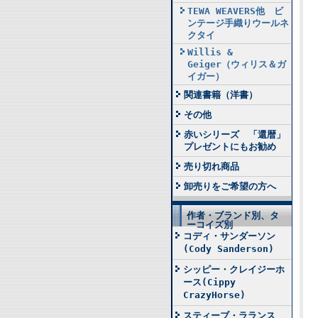
TEWA WEAVERS他 ビ
ンテージ手織りウールネ
クタイ
Willis &
Geiger（ウィリス＆ガ
イガー）
関連書籍（洋書）
その他
赤いシリーズ 「還暦」
プレゼントにもお勧め
売り切れ商品
卸売りをご希望の方へ
作者・ブランド別、タ
ーコイズ別
コディ・サンダーソン
(Cody Sanderson)
シッピー・クレイジーホ
ース(Cippy
CrazyHorse)
スティーブ・ラランス