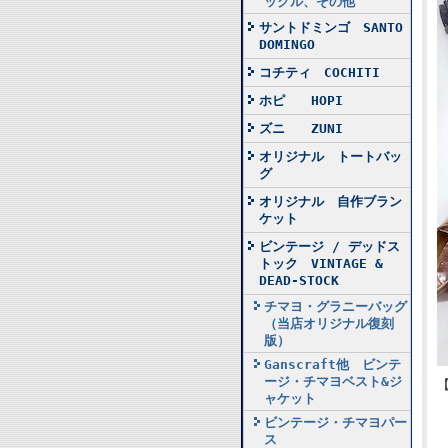
ックル、その他
サントドミンゴ SANTO
DOMINGO
コチティ COCHITI
ホピ HOPI
ズニ ZUNI
オリジナル トートバッ
グ
オリジナル 自作ブラン
ケット
ビンテージ / デッドス
トック VINTAGE &
DEAD-STOCK
チマヨ・グラニーバッグ
（当店オリジナル復刻
版）
Ganscraft他 ビンテ
ージ・チマヨベスト&ジ
【
ャケット
ビンテージ・チマヨパー
ス