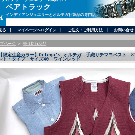
ベアトラック
インディアンジュエリーとオルテガ社製品の専門店
見る
｜
マイページへログイン
｜
ご注文・ご利用方法
｜
お問い合せ
プページ
>
売り切れ商品
【限定生産カラー】Ortega's オルテガ 手織りチマヨベスト 83
ント・タイプ サイズ40 ワインレッド