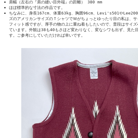
肩幅（左右の『肩の縫い目外端』の距離） 380 mm
ほぼ標準的な寸法の作品です。
ちなみに、身長167cm、体重63kg、胸囲96cm、Levi's501やLee
ズのアメリカンサイズのＴシャツでＭがちょっとゆったり目の私は、サ
フィット感ですが、厚手の物の上に重ね着もしたいので、普段はサイズ
ています。外観は38も40もさほど変わりなく、変なシワも出ず、見た
す。ご参考にしていただければ幸いです。