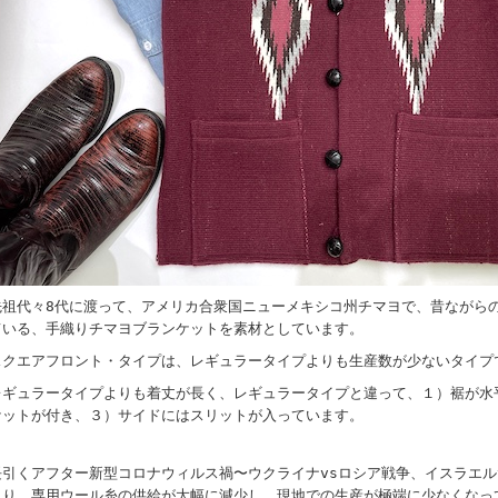
先祖代々8代に渡って、アメリカ合衆国ニューメキシコ州チマヨで、昔ながら
ている、手織りチマヨブランケットを素材としています。
スクエアフロント・タイプは、レギュラータイプよりも生産数が少ないタイプ
レギュラータイプよりも着丈が長く、レギュラータイプと違って、１）裾が水
ケットが付き、３）サイドにはスリットが入っています。
長引くアフター新型コロナウィルス禍〜ウクライナvsロシア戦争、イスラエル
より、専用ウール糸の供給が大幅に減少し、現地での生産が極端に少なくなっ