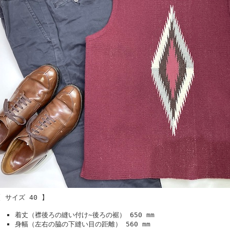
 サイズ 40 】
着丈（襟後ろの縫い付け~後ろの裾） 650 mm
身幅（左右の脇の下縫い目の距離） 560 mm