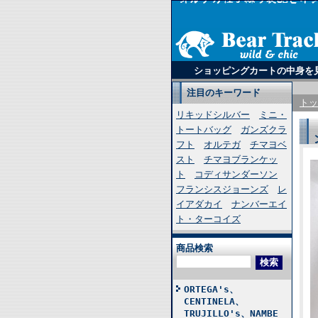
ショッピングカートの中身を
注目のキーワード
トッ
リキッドシルバー
ミニ・
トートバッグ
ガンズクラ
フト
オルテガ
チマヨベ
スト
チマヨブランケッ
ト
コディサンダーソン
フランシスジョーンズ
レ
イアダカイ
ナンバーエイ
ト・ターコイズ
商品検索
ORTEGA's、
CENTINELA、
TRUJILLO's、NAMBE