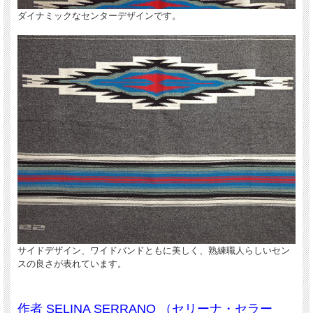
この作品のような大きいサイズ（セミダブルベッ
ダイナミックなセンターデザインです。
ドサイズ）になると、センターデザイン、サイド
デザイン、ワイドバンド等の各パートを織るスペ
ースが広くなります。
伝統的なチマヨブランケット本来のダイナミック
で凝ったデザイン、カラーリングを織ることが出
来る為、熟練職人さんも気合いが入るらしく、長
年培った経験と腕前が大いに発揮されています。
サイドデザイン、ワイドバンドともに美しく、熟練職人らしいセン
スの良さが表れています。
作者 SELINA SERRANO （セリーナ・セラー