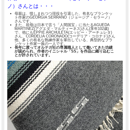
ノ）さんとは・・・
母親は、惜しまれつつ現役を引退した、有名なブランケッ
ト作家のGEORGIA SERRANO（ジョージア・セラーノ）
さんです。
また、祖母は日本で言う「人間国宝」に当たるAGUEDA
MARTINEZ(アグエダ・マルティーネス)さん(享年102歳)
で、他にもEPPIE ARCHULETA(エッピー・アーチュレタ)
さん、CORDELIA CORONADO(コーデリア・コロナド)さん
他、多くの有名な熟練作家を輩出している、典型的なブラ
ンケット作家一族の一人です。
長年に渡ってオルテガ社の専属職人として働いてきた功績
が認められ、作者のイニシャル「SS」を作品に織り込むこ
とが許されています。