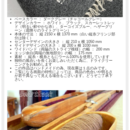
ベースカラー ： ダークグレー（チャコールグレー）
デザインカラー ： ホワイト、ブラック、スカーレットレッ
ド（明るい鮮やかな赤）、ターコイズブルー、ヘザーグリ
ーン（霜降りのライトグリーン）
本体の寸法 ： 縦 2150 x 横 1370 mm（白い縦糸フリンジ部
分は除く）
センターデザインの大きさ ： 縦 210 x 横 1050 mm
サイドデザインの大きさ ： 縦 200 x 横 1030 mm
ワイドバンド（両脇のストライプ模様）の幅 ： 200 mm
エッジ余白(両端の無地部分）の幅 ： 175 mm
素材 ： 縦糸・横糸ともにウール100%を使用しています
独特の風合いを長くお楽しみいただく為に、ドライクリー
ニングをお勧めします
この作品はハンドメイドの為、現在庫は１点のみです。
ご覧になる画面の特性によっては、商品の色合いや明るさ
が若干異なって見える場合もございます。どうぞご了承下
さい。