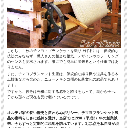
しかし、１枚のチマヨ・ブランケットを織り上げるには、伝統的な
技法のみならず、職人さんの相当な根気、デザインやカラーリング
のセンスも要求されます。誰にでも簡単に出来るという仕事ではあ
りません。
また、チマヨブランケット生産は、伝統的な織り機や道具を作る木
工技術なども含めた、ニューメキシコ州の伝統文化の結晶でもあり
ます。
ですから、彼等は先祖に対する感謝と誇りをもって、親から子へ、
子から孫へと現在も受け継いでいるのです。
オルテガ家の長い歴史と変わらぬポリシー、チマヨブランケット製
品の素晴らしさに感銘を受け、当店では1990（平成2）年の創業以
来、今もずっと定期的に現地を訪れています。1点1点を私自身が現