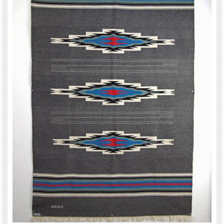
先祖代々8代に渡って、アメリカ合衆国のニューメ
キシコ州チマヨで、昔ながらの製法でこつこつと
作り続けられている、手織りのチマヨブランケッ
トです。
このブランケットの作者はセリーナ・セラーノさ
んで、惜しまれつつ引退したジョージア・セラー
ノさんの娘です。由緒あるブランケット職人の家
系で育まれた、卓越した技術とセンスを存分にお
楽しみいただける大作です。