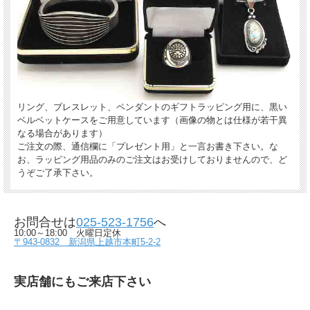
リング、ブレスレット、ペンダントのギフトラッピング用に、黒い
ベルベットケースをご用意しています（画像の物とは仕様が若干異
なる場合があります）
ご注文の際、通信欄に「プレゼント用」と一言お書き下さい。な
お、ラッピング用品のみのご注文はお受けしておりませんので、ど
うぞご了承下さい。
お問合せは
025-523-1756
へ
10:00～18:00 火曜日定休
〒943-0832 新潟県上越市本町5-2-2
実店舗にもご来店下さい