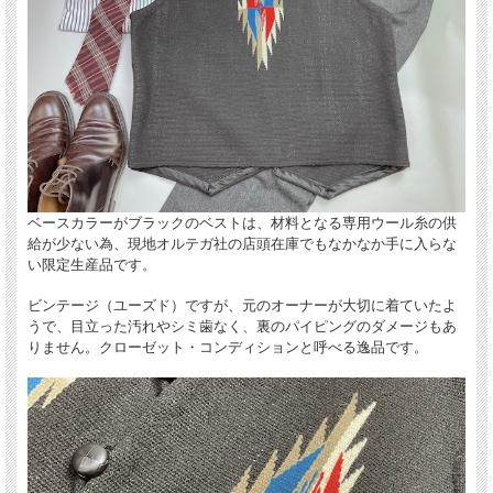
アメリカ合衆国ニューメキシコ州チマヨで、先祖代々8代に渡って、昔ながらの製
法でこつこつと作り続けられている、手織りのチマヨブランケットを素材としてい
ます。
新型コロナウィルス禍の後もその悪影響が続き、更にウクライナvsロシア戦争の長
期化により、専用ウール糸の供給が大幅に遅れ、生産数が極端に少なくなっていま
す。次回の入荷は全く未定です。どうぞご了承下さい。
ベースカラーがブラックのベストは、材料となる専用ウール糸の供
給が少ない為、現地オルテガ社の店頭在庫でもなかなか手に入らな
い限定生産品です。
ビンテージ（ユーズド）ですが、元のオーナーが大切に着ていたよ
うで、目立った汚れやシミ歯なく、裏のパイピングのダメージもあ
りません。クローゼット・コンディションと呼べる逸品です。