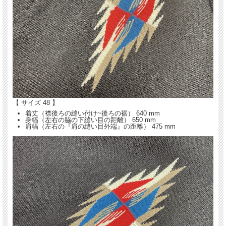
【 サイズ 48 】
着丈（襟後ろの縫い付け~後ろの裾） 640 mm
身幅（左右の脇の下縫い目の距離） 650 mm
肩幅（左右の『肩の縫い目外端』の距離） 475 mm
身長167cm、体重63kg、胸囲96cm、Levi's501やLee200でウェスト30インチ、ヘ
インズのアメリカンサイズのＴシャツでＭがちょっとゆったり目の私は、サイズ38
がジャストでベストなフィット感です。サイズ48の大きさは、こんな感じです。