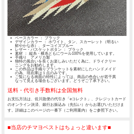
ベースカラー ： ブラック
デザインカラー ： ホワイト、タン、スカーレット（明るい
鮮やかな赤）、ターコイズブルー
レザー・バスケットボタン ： ブラック
素材 ： 縦糸・横糸ともにウール100%を使用しています。
手織り アメリカ製
独特の風合いを長くお楽しみいただく為に、ドライクリー
ニングをお勧めします。
この作品は手織りブランケットを素材にしたハンドメイド
の為、現在庫は１点のみです。
ご覧になる画面の特性によっては、商品の色合いが若干異
なって見える場合もございます。どうぞご了承下さい。
送料・代引き手数料は全国無料
お支払方法は、佐川急便の代引き「eコレクト」、クレジットカード
のオンライン決済、銀行お振込み（先払い）からお選びいただけま
す。詳細はこのページの一番下（ご利用案内）をご参照下さい。
■当店のチマヨベストはちょっと違います■