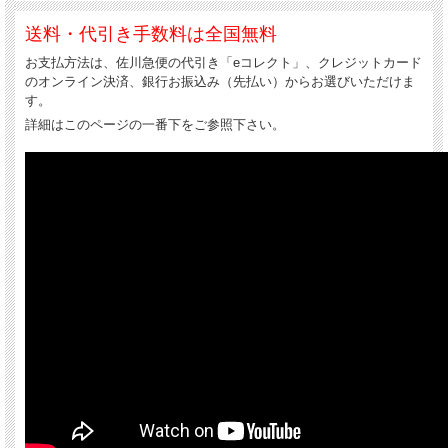
送料・代引き手数料は全国無料
お支払方法は、佐川急便の代引き「eコレクト」、クレジットカード
のオンライン決済、銀行お振込み（先払い）からお選びいただけま
す。
詳細はこのページの一番下をご参照下さい。
ご近所の買い物や、ちょっとしたお出掛けの際に、身の回り品を入れるのに丁度良
い大きさです。いわゆる「バッグ・イン・バッグ」としても便利です。