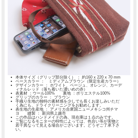
製の専用手織り生地を使って、独自モデルとして製造販売しています。
本体サイズ（グリップ部分除く） ： 約160 x 220 x 70 mm
ベースカラー ： ミディアムブラウン（限定生産カラー）
デザインカラー ： ホワイト、ベージュ、オレンジ、カーデ
ィナルレッド（落ち着いた濃いめの赤）
表素材 ：ウール100% 裏地 ：ポリエステル100%
グリップのカラー ： ブラウン
手織り生地の独特の素材感を少しでも長くお楽しみいただ
く為にも、ドライクリーニングをお勧めします。
表生地の生産地 ： アメリカ合衆国ニューメキシコ州チマ
ヨ 縫製 ： 新潟県上越市
この作品はハンドメイドの為、現在庫は１点のみです。
ご覧になるモニターの特性によっては、色合い等が実物と
若干異なって見える場合がございます。どうぞご了承下さ
い。