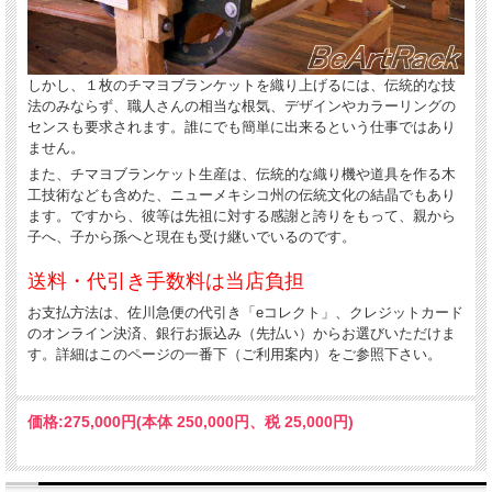
しかし、１枚のチマヨブランケットを織り上げるには、伝統的な技
法のみならず、職人さんの相当な根気、デザインやカラーリングの
センスも要求されます。誰にでも簡単に出来るという仕事ではあり
ません。
また、チマヨブランケット生産は、伝統的な織り機や道具を作る木
工技術なども含めた、ニューメキシコ州の伝統文化の結晶でもあり
ます。ですから、彼等は先祖に対する感謝と誇りをもって、親から
子へ、子から孫へと現在も受け継いでいるのです。
送料・代引き手数料は当店負担
お支払方法は、佐川急便の代引き「eコレクト」、クレジットカード
のオンライン決済、銀行お振込み（先払い）からお選びいただけま
す。詳細はこのページの一番下（ご利用案内）をご参照下さい。
価格:
275,000円
(本体 250,000円、税 25,000円)