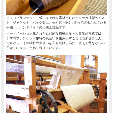
チマヨブランケット、或いはそれを素材としたオルテガ社製のベス
ト、ジャケット、バッグ類は、先祖代々8代に渡って継承されている
手織り、ハンドメイドの伝統工芸品です。
オートメーション化された近代的な機械生産・大量生産方式では、
チマヨブランケット独特の風合いを生み出すことは出来せません。
ですから、その独特の風合いを守り続ける為に、敢えて昔ながらの
手織りに今もこだわり続けています。
送料・代引き手数料は当店負担
お支払方法は、佐川急便の代引き「eコレクト」、クレジットカードのオンライン
決済、銀行お振込み（先払い）からお選びいただけます。詳細はこのページの一番
下（ご利用案内）をご参照下さい。