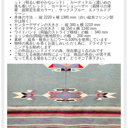
ット（明るい鮮やかなレッド）、カーディナル（濃いめの
落ち着いたレッド）、カーネーションヘザー（霜降りの薄
先祖代々8代に渡って、アメリカ合衆国のニューメキシコ州チマヨで、昔ながらの
紫 超限定生産カラー）、サックスブルー、エメラルドグ
リーン、
製法でこつこつと作り続けられている、手織りのチマヨブランケットです。
本体の寸法 ： 縦 2220 x 横 1380 mm（白い縦糸フリンジ部
分は除く）
センターデザインの大きさ ： 縦 340 x 横 1210 mm
サイドデザインの大きさ ： 縦 150 x 横 1240 mm
ワイドバンド（両脇のストライプ模様）の幅 ： 340 mm
エッジ余白(両端の無地部分）の幅 ： 200 mm
素材 ： 縦糸・横糸ともにウール100%を使用しています
独特の風合いを長くお楽しみいただく為に、ドライクリー
ニングをお勧めします
この作品はハンドメイドの為、現在庫は１点のみです
ご覧になる画面の特性によっては、商品の色合いが若干異
なって見える場合もございます。どうぞご了承下さい。
この作品のような大きいサイズ（セミダブルベッドサイズ）になると、センターデ
ザイン、サイドデザイン、ワイドバンド等の各パートを織るスペースが広くなりま
す。伝統的なチマヨブランケット本来のダイナミックで凝ったデザイン、カラーリ