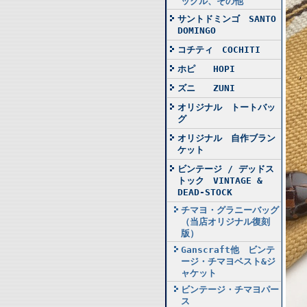
ックル、その他
サントドミンゴ SANTO
DOMINGO
コチティ COCHITI
ホピ HOPI
ズニ ZUNI
オリジナル トートバッ
グ
オリジナル 自作ブラン
ケット
ビンテージ / デッドス
トック VINTAGE &
DEAD-STOCK
チマヨ・グラニーバッグ
（当店オリジナル復刻
版）
Ganscraft他 ビンテ
ージ・チマヨベスト&ジ
ャケット
ビンテージ・チマヨパー
ス