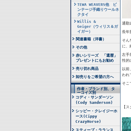
TEWA WEAVERS他 ビ
ンテージ手織りウールネ
クタイ
Willis &
通勤
Geiger（ウィリス＆ガ
イガー）
長年
関連書籍（洋書）
そん
に、
その他
左手
赤いシリーズ 「還暦」
プレゼントにもお勧め
性的
売り切れ商品
以前
われ
卸売りをご希望の方へ
そこ
作者・ブランド別、タ
ーコイズ別
コディ・サンダーソン
(Cody Sanderson)
【ス
シッピー・クレイジーホ
ース(Cippy
CrazyHorse)
スティーブ・ラランス