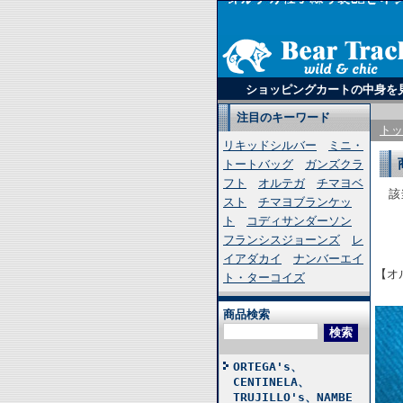
ショッピングカートの中身を
注目のキーワード
トッ
リキッドシルバー
ミニ・
トートバッグ
ガンズクラ
フト
オルテガ
チマヨベ
該
スト
チマヨブランケッ
ト
コディサンダーソン
フランシスジョーンズ
レ
イアダカイ
ナンバーエイ
【オ
ト・ターコイズ
商品検索
ORTEGA's、
CENTINELA、
TRUJILLO's、NAMBE