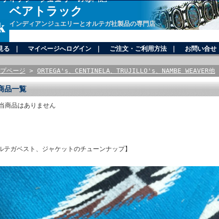
ベアトラック
インディアンジュエリーとオルテガ社製品の専門店
見る
｜
マイページへログイン
｜
ご注文・ご利用方法
｜
お問い合せ
プページ
>
ORTEGA's、CENTINELA、TRUJILLO's、NAMBE WEAVER他
商品一覧
当商品はありません
ルテガベスト、ジャケットのチューンナップ】