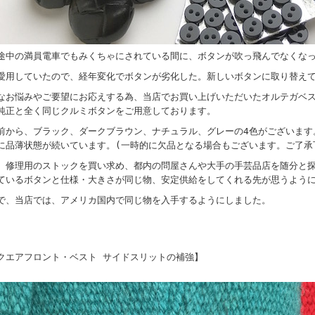
途中の満員電車でもみくちゃにされている間に、ボタンが吹っ飛んでなくなっ
愛用していたので、経年変化でボタンが劣化した。新しいボタンに取り替え
なお悩みやご要望にお応えする為、当店でお買い上げいただいたオルテガベ
純正と全く同じクルミボタンをご用意しております。
前から、ブラック、ダークブラウン、ナチュラル、グレーの4色がございます
に品薄状態が続いています。(一時的に欠品となる場合もございます。ご了承
、修理用のストックを買い求め、都内の問屋さんや大手の手芸品店を随分と
ているボタンと仕様・大きさが同じ物、安定供給をしてくれる先が思うよう
で、当店では、アメリカ国内で同じ物を入手するようにしました。
クエアフロント・ベスト サイドスリットの補強】