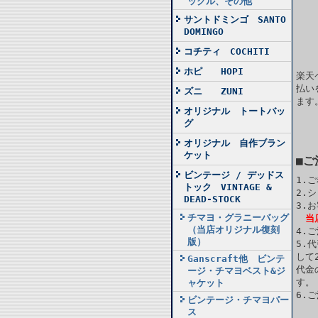
ックル、その他
サントドミンゴ SANTO
DOMINGO
コチティ COCHITI
ホピ HOPI
楽天
払い
ズニ ZUNI
ます
オリジナル トートバッ
グ
オリジナル 自作ブラン
ケット
■
ビンテージ / デッドス
1.
トック VINTAGE &
2.
DEAD-STOCK
3.
チマヨ・グラニーバッグ
当
（当店オリジナル復刻
4.
版）
5.
して
Ganscraft他 ビンテ
代金
ージ・チマヨベスト&ジ
す。
ャケット
6.
ビンテージ・チマヨパー
ス