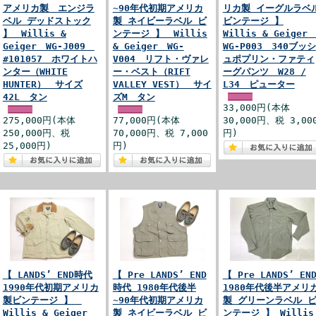
アメリカ製 エンジラ
~90年代初期アメリカ
リカ製 イーグルラベ
ベル デッドストック
製 ネイビーラベル ビ
ビンテージ 】
】 Willis &
ンテージ 】 Willis
Willis & Geige
Geiger WG-J009
& Geiger WG-
WG-P003 340ブッシ
#101057 ホワイトハ
V004 リフト・ヴァレ
ュポプリン・ファティ
ンター（WHITE
ー・ベスト（RIFT
ーグパンツ W28 /
HUNTER） サイズ
VALLEY VEST） サイ
L34 ピューター
42L タン
ズM タン
33,000円(本体
275,000円(本体
77,000円(本体
30,000円、税 3,00
250,000円、税
70,000円、税 7,000
円)
25,000円)
円)
【 LANDS’ END時代
【 Pre LANDS’ END
【 Pre LANDS’ EN
1990年代初期アメリカ
時代 1980年代後半
1980年代後半アメリ
製ビンテージ 】
~90年代初期アメリカ
製 グリーンラベル 
Willis & Geiger
製 ネイビーラベル ビ
ンテージ 】 Willis