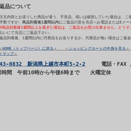
ご返品について
ご注文内容とお送りした商品が違う、不良品、或いは破損していた場合は、ご
お手数ですが、
商品到着後1週間以内に
ご返品の旨を当店へお電話またはEメー
※商品到着後1週間以上を過ぎた場合は、ご返品をお受け出来ません。どうぞ
着払いにて当店にご返品下さい。
ご返品到着後、1週間以内に代替品をお送りするか、代替品が無い場合はご返
＜
HOME（トップページ）に戻る
＞ ＜
ショッピングカートの中身を見る
＞
トマップ
＞
43-0832 新潟県上越市本町5-2-2
電話・FAX / 0
業時間 午前10時から午後6時まで
火曜定休