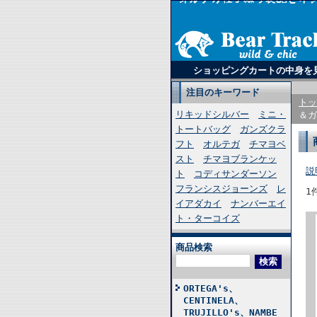
ショッピングカートの中身を
注目のキーワード
トッ
リキッドシルバー
ミニ・
＆ガ
トートバッグ
ガンズクラ
フト
オルテガ
チマヨベ
スト
チマヨブランケッ
説
ト
コディサンダーソン
フランシスジョーンズ
レ
1
イアダカイ
ナンバーエイ
ト・ターコイズ
商品検索
ORTEGA's、
CENTINELA、
TRUJILLO's、NAMBE