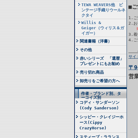
TEWA WEAVERS他 ビ
■
ンテージ手織りウールネ
クタイ
1.
Willis &
2.
Geiger（ウィリス＆ガ
イガー）
3.
4.
関連書籍（洋書）
その他
サイ
赤いシリーズ 「還暦」
プレゼントにもお勧め
〒9
売り切れ商品
営
卸売りをご希望の方へ
作者・ブランド別、タ
ーコイズ別
コディ・サンダーソン
(Cody Sanderson)
シッピー・クレイジーホ
ース(Cippy
CrazyHorse)
スティーブ・ラランス