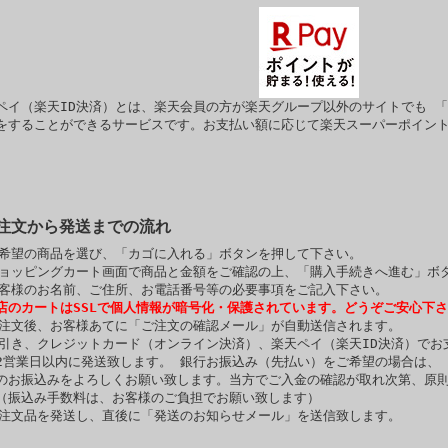
ペイ（楽天ID決済）とは、楽天会員の方が楽天グループ以外のサイトでも
「
をすることができるサービスです。お支払い額に応じて楽天スーパーポイン
。
ご注文から発送までの流れ
ご希望の商品を選び、「カゴに入れる」ボタンを押して下さい。
ショッピングカート画面で商品と金額をご確認の上、「購入手続きへ進む」ボ
お客様のお名前、ご住所、お電話番号等の必要事項をご記入下さい。
店のカートはSSLで個人情報が暗号化・保護されています。どうぞご安心下
ご注文後、お客様あてに「ご注文の確認メール」が自動送信されます。
代引き、クレジットカード（オンライン決済）、楽天ペイ（楽天ID決済）で
2営業日以内に発送致します。 銀行お振込み（先払い）をご希望の場合は、
のお振込みをよろしくお願い致します。当方でご入金の確認が取れ次第、原則
（振込み手数料は、お客様のご負担でお願い致します）
ご注文品を発送し、直後に「発送のお知らせメール」を送信致します。