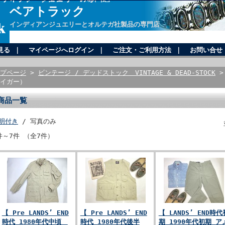
ベアトラック
インディアンジュエリーとオルテガ社製品の専門店
見る
｜
マイページへログイン
｜
ご注文・ご利用方法
｜
お問い合せ
プページ
>
ビンテージ / デッドストック VINTAGE & DEAD-STOCK
> 
イガー）
商品一覧
明付き
/ 写真のみ
件～7件 （全7件）
【 Pre LANDS’ END
【 Pre LANDS’ END
【 LANDS’ END時代
時代 1980年代中頃
時代 1980年代後半
期 1990年代初期 ア