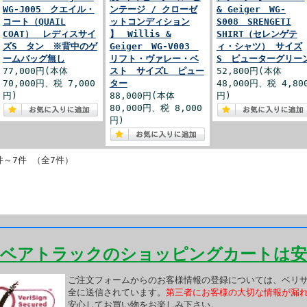
WG-J005 クエイル・
ンテージ / クローゼ
& Geiger WG-
コート（QUAIL
ットコンディション
S008 SRENGETI
COAT） レディスサイ
】 Willis &
SHIRT（セレンゲテ
ズS タン ※背中のゲ
Geiger WG-V003
ィ・シャツ） サイズ
ームバッグ無し
リフト・ヴァレー・ベ
S ピューターグリー
77,000円(本体
スト サイズL ピュー
52,800円(本体
70,000円、税 7,000
ター
48,000円、税 4,80
円)
88,000円(本体
円)
80,000円、税 8,000
円)
件～7件 （全7件）
ベアトラックのショッピングカートは安
ご注文フォームからのお客様情報の登録については、ベリサ
全に送信されています。
第三者にお客様の大切な情報が漏
安心してお買い物をお楽しみ下さい。