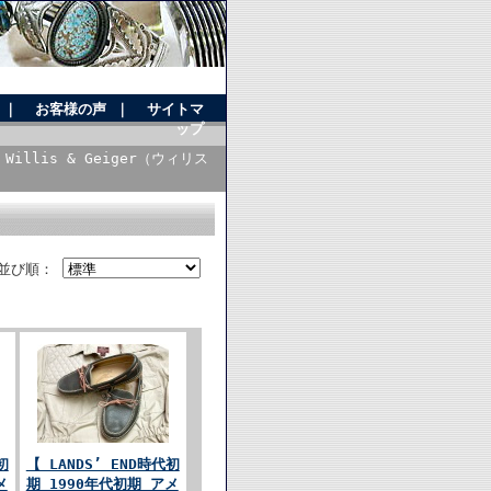
｜
お客様の声
｜
サイトマ
ップ
Willis & Geiger（ウィリス
並び順：
初
【 LANDS’ END時代初
メ
期 1990年代初期 アメ