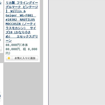
ル
リカ製 フライングイー
グルマーク ビンテージ
r
】 Willis &
Geiger WG-F001
#10302 NAUTILUS
MOCCASIN（ノーティ
ラスモカシン） サイ
ズ10（かなり小さ
め） エセックスグリ
0
ーン
88,000円(本体
80,000円、税 8,000
円)
D
カ
ビ