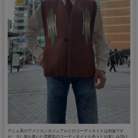
います。
シェファーズ・ベスト（Shepherd's Vest）は、スクエアフロント・タイプよりも
更に生産数が少ないタイプです。通常はレディス仕立てですが、このベストは非常
に珍しいメンズ前合わせです。その特徴は、
1) レギュラータイプよりも着丈が長く（スクエアフロント・タイプと同じ）、2）
裾が水平で 3）フロントは1ボタンのみ 4）サイドのシームがなく、1ボタン留
めとなっています。
デニム系のアメリカンカジュアルとのコーディネイトは勿論です
が、少し落ち着いた雰囲気のコーディネイトも色々とお楽しみ頂け