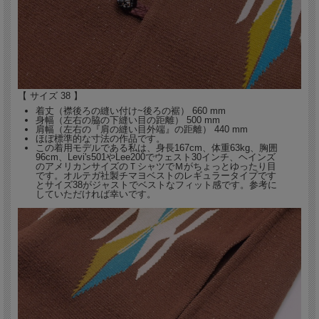
【 サイズ 38 】
着丈（襟後ろの縫い付け~後ろの裾） 660 mm
身幅（左右の脇の下縫い目の距離） 500 mm
肩幅（左右の『肩の縫い目外端』の距離） 440 mm
ほぼ標準的な寸法の作品です。
この着用モデルである私は、身長167cm、体重63kg、胸囲
96cm、Levi's501やLee200でウェスト30インチ、ヘインズ
のアメリカンサイズのＴシャツでＭがちょっとゆったり目
です。オルテガ社製チマヨベストのレギュラータイプです
とサイズ38がジャストでベストなフィット感です。参考に
していただければ幸いです。