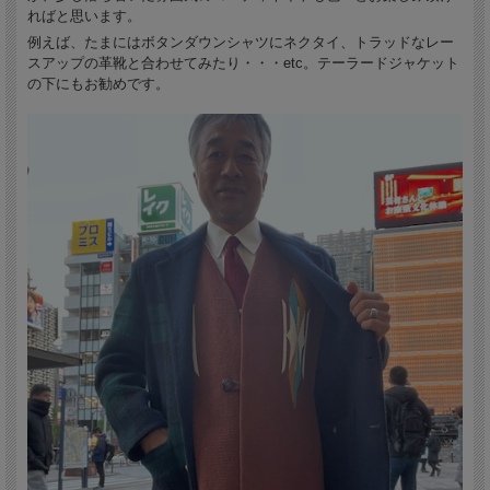
ればと思います。
例えば、たまにはボタンダウンシャツにネクタイ、トラッドなレー
ベースカラーがミディアムブラウンのベストは、現地オルテガ社ではなかなか手に
スアップの革靴と合わせてみたり・・・etc。テーラードジャケット
入らない限定生産品です。
の下にもお勧めです。