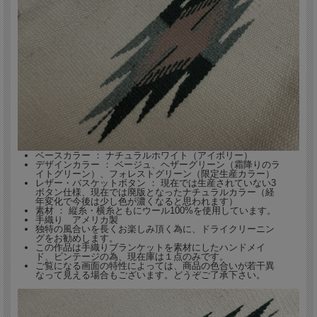
ベースカラー ： ナチュラルホワイト（アイボリー）
デザインカラー ： ベージュ、ヘザーグリーン（霜降りのラ
イトグリーン）、フォレストグリーン（限定生産カラー）
レザー・バスケットボタン ： 現在では生産されていない3
ボタン仕様、現在では廃版となったナチュラルカラー（経
年変化で今後は少し色が濃くなると思われます）
素材 ： 縦糸・横糸ともにウール100%を使用しています。
手織り アメリカ製
この着用モデルである私は、身長167cm、体重63kg、胸囲96cm、Levi's501や
独特の風合いを長くお楽しみ頂く為に、ドライクリーニン
Lee200でウェスト30インチ、ヘインズのアメリカンサイズのＴシャツでＭがちょ
グをお勧めします。
っとゆったり目です。
この作品は手織りブランケットを素材にしたハンドメイ
ド、ビンテージの為、現在庫は１点のみです。
オルテガ社の手織りチマヨベストのレギュラータイプはサイズ38がジャストでベス
ご覧になる画面の特性によっては、商品の色合いが若干異
なって見える場合もございます。どうぞご了承下さい。
トなフィット感ですが、厚手の物の上に重ね着もしたいので、普段はサイズ40をち
ょっとゆったり目に着ています。外観は38も40もさほど変わりなく、変なシワも
出ず、見た目の区別は付かないと思います。