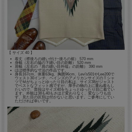
ます。
新型コロナウィルス禍の後もその悪影響が続き、更にウクライナvsロシア戦争の長
期化により、専用ウール糸の供給が大幅に遅れ、生産数が極端に少なくなっていま
す。次回の入荷は全く未定です。どうぞご了承下さい。
この一着は、1990年代中~後期の限られた期間に作られていた3ボタン仕様です。
しかも、現在では廃版となったナチュラルカラーのボタンを使用している、とても
希少な逸品です。
【 サイズ 40 】
着丈（襟後ろの縫い付け~後ろの裾） 570 mm
身幅（左右の脇の下縫い目の距離） 520 mm
肩幅（左右の『肩の縫い目外端』の距離） 390 mm
ほぼ標準的な寸法の作品です。
身長167cm、体重63kg、胸囲96cm、Levi's501やLee200で
ウェスト30インチ、ヘインズのアメリカンサイズのＴシャ
ツでＭがちょっとゆったり目の私は、サイズ38がジャスト
でベストなフィット感ですが、厚手の物の上に重ね着もし
たいので、普段はサイズ40をちょっとゆったり目に着てい
ます。外観は38も40もさほど変わりなく、変なシワも出
ず、見た目の区別は付かないと思います。ご参考にしてい
ただければ幸いです。