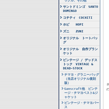
ックル、その他
サントドミンゴ SANTO
DOMINGO
コチティ COCHITI
ホピ HOPI
ズニ ZUNI
オリジナル トートバッ
グ
オリジナル 自作ブラン
ケット
ビンテージ / デッドス
トック VINTAGE &
DEAD-STOCK
チマヨ・グラニーバッグ
（当店オリジナル復刻
版）
Ganscraft他 ビンテ
ージ・チマヨベスト&ジ
ャケット
ビンテージ・チマヨパー
ス