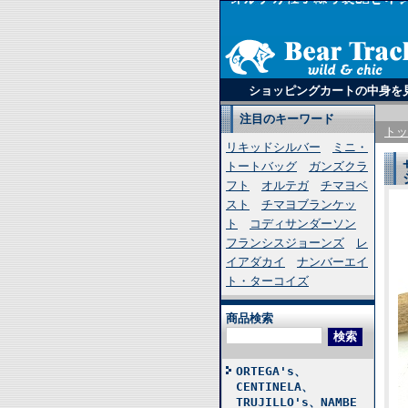
ショッピングカートの中身を
注目のキーワード
トッ
リキッドシルバー
ミニ・
トートバッグ
ガンズクラ
フト
オルテガ
チマヨベ
スト
チマヨブランケッ
ト
コディサンダーソン
フランシスジョーンズ
レ
イアダカイ
ナンバーエイ
ト・ターコイズ
商品検索
ORTEGA's、
CENTINELA、
TRUJILLO's、NAMBE