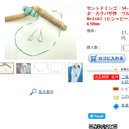
サントドミンゴ 34-
タ・カラバザ作 ウ
Heishi（ヒシ＝ビ
630mm
価格:
17
円、
購入数:
ご返
お読
レビ
拡大表示
この
友達