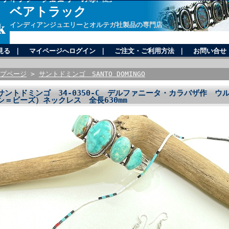
ベアトラック
インディアンジュエリーとオルテガ社製品の専門店
見る
｜
マイページへログイン
｜
ご注文・ご利用方法
｜
お問い合せ
プページ
>
サントドミンゴ SANTO DOMINGO
サントドミンゴ 34-0350-C デルファニータ・カラバザ作 ウル
シ＝ビーズ）ネックレス 全長630mm