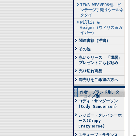
TEWA WEAVERS他 ビ
ンテージ手織りウールネ
クタイ
Willis &
Geiger（ウィリス＆ガ
イガー）
関連書籍（洋書）
その他
赤いシリーズ 「還暦」
プレゼントにもお勧め
売り切れ商品
卸売りをご希望の方へ
作者・ブランド別、タ
ーコイズ別
コディ・サンダーソン
(Cody Sanderson)
シッピー・クレイジーホ
ース(Cippy
CrazyHorse)
スティーブ・ラランス