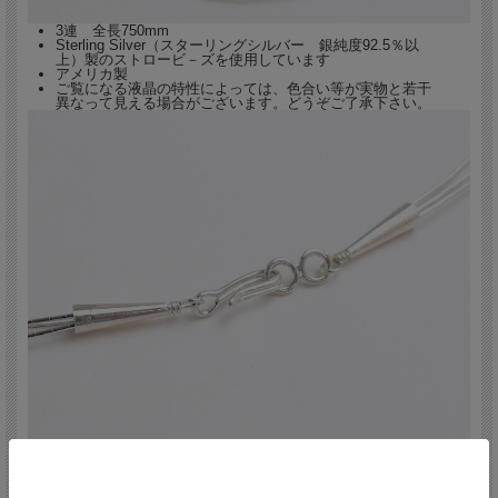
長さの異なるリキッドシルバー・ネックレスの重ね着けもお勧めです。
3連 全長750mm
Sterling Silver（スターリングシルバー 銀純度92.5％以
上）製のストロービ－ズを使用しています
アメリカ製
ご覧になる液晶の特性によっては、色合い等が実物と若干
異なって見える場合がございます。どうぞご了承下さい。
ネックレスの他に
イヤリング、リンクブレスレット
もありますの
で、マッチングもお楽しみ頂けます。