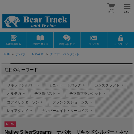
TOP
>
ナバホ NAVAJO
>
ナバホ ペンダント
注目のキーワード
リキッドシルバー
ミニ・トートバッグ
ガンズクラフト
オルテガ
チマヨベスト
チマヨブランケット
コディサンダーソン
フランシスジョーンズ
レイアダカイ
ナンバーエイト・ターコイズ
NEW
Native SilverStreams ナバホ リキッドシルバー・ネッ