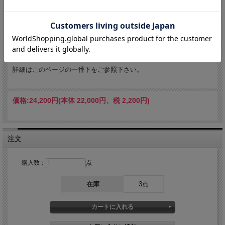
送料・代引き手数料は全国無料
お支払方法は、佐川急便の代引き「eコレクト」、クレジットカード
のオンライン決済、銀行お振込み（先払い）からお選びいただけま
す。
詳細はこのページの一番下をご参照下さい。
価格:
24,200円
(本体 22,000円、税 2,200円)
注文
購入数：
点
在庫
3点