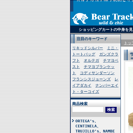
ショッピングカートの中身を見
注目のキーワード
トッ
リキッドシルバー
ミニ・
トートバッグ
ガンズクラ
フト
オルテガ
チマヨベ
スト
チマヨブランケッ
ト
コディサンダーソン
フランシスジョーンズ
レ
イアダカイ
ナンバーエイ
ト・ターコイズ
商品検索
ORTEGA's、
CENTINELA、
TRUJILLO's、NAMBE