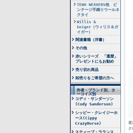
TEWA WEAVERS他 ビ
ンテージ手織りウールネ
クタイ
Willis &
Geiger（ウィリス＆ガ
イガー）
関連書籍（洋書）
その他
赤いシリーズ 「還暦」
プレゼントにもお勧め
売り切れ商品
卸売りをご希望の方へ
作者・ブランド別、タ
ーコイズ別
コディ・サンダーソン
(Cody Sanderson)
シッピー・クレイジーホ
ース(Cippy
老
CrazyHorse)
ク
スティーブ・ラランス