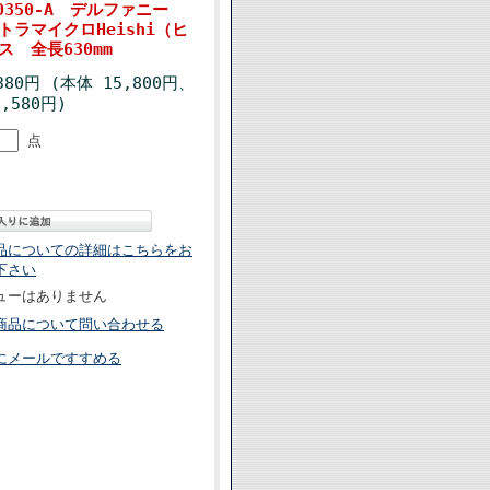
0350-A デルファニー
ラマイクロHeishi（ヒ
 全長630mm
380円 (本体 15,800円、
,580円)
点
品についての詳細はこちらをお
下さい
ューはありません
商品について問い合わせる
にメールですすめる