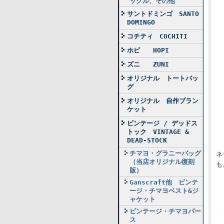
ックル、その他
サントドミンゴ SANTO
DOMINGO
コチティ COCHITI
ホピ HOPI
ズニ ZUNI
オリジナル トートバッ
グ
オリジナル 自作ブラン
ケット
ビンテージ / デッドス
トック VINTAGE &
DEAD-STOCK
チマヨ・グラニーバッグ
ネ
（当店オリジナル復刻
も
版）
Ganscraft他 ビンテ
ージ・チマヨベスト&ジ
ャケット
ビンテージ・チマヨパー
ス