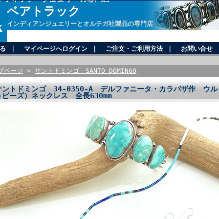
ベアトラック
インディアンジュエリーとオルテガ社製品の専門店
る
｜
マイページへログイン
｜
ご注文・ご利用方法
｜
お問い合せ
プページ
>
サントドミンゴ SANTO DOMINGO
サントドミンゴ 34-0350-A デルファニータ・カラバザ作 ウル
＝ビーズ）ネックレス 全長630mm