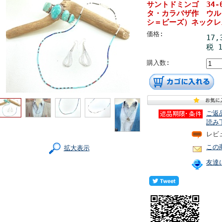
サントドミンゴ 34-
タ・カラバザ作 ウルト
シ＝ビーズ）ネックレス
価格:
17,
税 1
購入数:
ご返
読み
レビ
この
拡大表示
友達