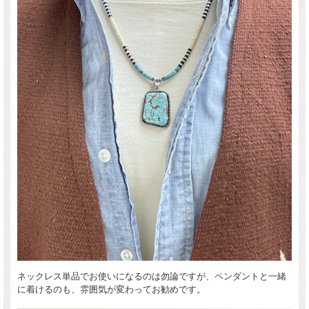
既製のビーズパーツを使わず、昔ながらの製法で1本1本コツコツと作られていま
す。
海の幸（貝殻類）と山の幸（ターコイズ他の石類）を組み合わせて使うことによっ
て、カラフルで独特の雰囲気を醸し出すと共に、大いなる自然を崇拝し自然の産物
に感謝する気持ちを表現しているのだそうです。
ネックレス単品でお使いになるのは勿論ですが、ペンダントと一緒
に着けるのも、雰囲気が変わってお勧めです。
老若男女、シーズンを問わず、幅広いコーディネイトをお楽しみ頂けるアイテムで