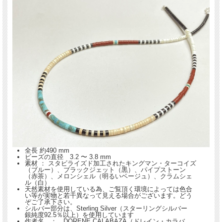
す。
全長 約490 mm
ビーズの直径 3.2 〜 3.8 mm
素材 ： スタビライズド加工されたキングマン・ターコイズ
（ブルー）、ブラックジェット（黒）、パイプストーン
（赤茶）、メロンシェル（明るいベージュ）、クラムシェ
ル（白）
天然素材を使用している為、ご覧頂く環境によっては色合
い等が実物と若干異なって見える場合がございます。どう
ぞご了承下さい。
シルバー部分は、Sterling Silver（スターリングシルバー
銀純度92.5％以上）を使用しています
作者名 ： DORENE CALABAZA（ドレイン・カラバ