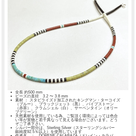
す。
全長 約500 mm
ビーズの直径 3.2 〜 3.8 mm
素材 ： スタビライズド加工されたキングマン・ターコイズ
（ブルー）、ブラックジェット（黒）、パイプストーン
（赤茶）、クラムシェル（白）、サーペンタイン（オリー
ブグリーン）
天然素材を使用している為、ご覧頂く環境によっては色合
い等が実物と若干異なって見える場合がございます。どう
ぞご了承下さい。
シルバー部分は、Sterling Silver（スターリングシルバー
銀純度92.5％以上）を使用しています
作者名 ： DORENE CALABAZA（ドレイン・カラバ