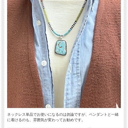
既製のビーズパーツを使わず、昔ながらの製法で1本1本コツコツと作られていま
す。
海の幸（貝殻類）と山の幸（ターコイズ他の石類）を組み合わせて使うことによっ
て、カラフルで独特の雰囲気を醸し出すと共に、大いなる自然を崇拝し自然の産物
に感謝する気持ちを表現しているのだそうです。
ネックレス単品でお使いになるのは勿論ですが、ペンダントと一緒
に着けるのも、雰囲気が変わってお勧めです。
老若男女、シーズンを問わず、幅広いコーディネイトをお楽しみ頂けるアイテムで