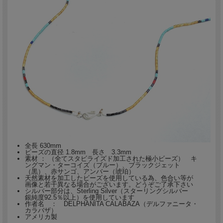
全長 630mm
ビーズの直径 1.8mm 長さ 3.3mm
素材 ： （全てスタビライズド加工された極小ビーズ） キ
ングマン・ターコイズ（ブルー）、ブラックジェット
（黒）、赤サンゴ、アンバー（琥珀）
天然素材を加工したビーズを使用している為、色合い等が
画像と若干異なる場合がございます。どうぞご了承下さい
シルバー部分は、Sterling Silver（スターリングシルバー
銀純度92.5％以上）を使用しています
作者名 ： DELPHANITA CALABAZA（デルファニータ・
カラバザ）
アメリカ製