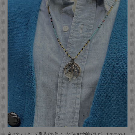
ニューメキシコ州サントドミンゴ(Santo Domingo)族出身の熟練職人、デルファニ
ータ・カラバザ(DELPHANITA CALABAZA)さんのハンドメイド作品です。
海の幸（貝殻類、サンゴ）と山の幸（ターコイズ他の石類）を組み合わせて使うこ
とによって、カラフルな独特の雰囲気を醸し出すと共に、大いなる自然を崇拝し自
然の産物に感謝する気持ちを表現しているのだそうです。
ネックレスとして単品でお使いになるのは勿論ですが、チェーンの