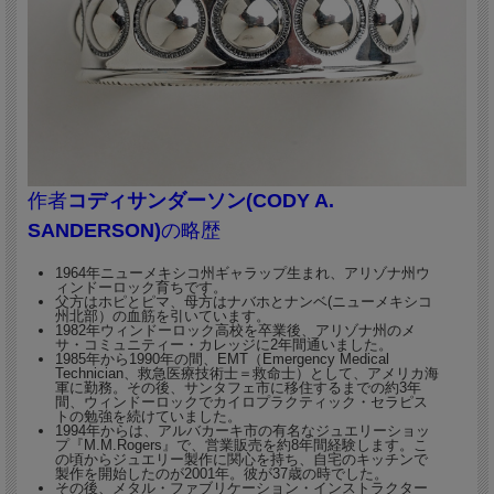
ナ州ハード・ミュージアム主催のショーで『2008
年ベスト・オブ・ショー』を受賞した、コディー
サンダーソンさんの作品です。
伝統的なデザインをベースにしつつ、シャープで
コンテンポラリーなデザイン、大胆かつ斬新なア
イディアが大きな魅力であり、また人気の秘密で
作者
コディサンダーソン(CODY A.
す。
SANDERSON)
の略歴
1964年ニューメキシコ州ギャラップ生まれ、アリゾナ州ウ
ィンドーロック育ちです。
父方はホピとピマ、母方はナバホとナンベ(ニューメキシコ
州北部）の血筋を引いています。
1982年ウィンドーロック高校を卒業後、アリゾナ州のメ
サ・コミュニティー・カレッジに2年間通いました。
1985年から1990年の間、EMT（Emergency Medical
Technician、救急医療技術士＝救命士）として、アメリカ海
軍に勤務。その後、サンタフェ市に移住するまでの約3年
間、ウィンドーロックでカイロプラクティック・セラピス
トの勉強を続けていました。
1994年からは、アルバカーキ市の有名なジュエリーショッ
プ『M.M.Rogers』で、営業販売を約8年間経験します。こ
の頃からジュエリー製作に関心を持ち、自宅のキッチンで
製作を開始したのが2001年。彼が37歳の時でした。
その後、メタル・ファブリケーション・インストラクター