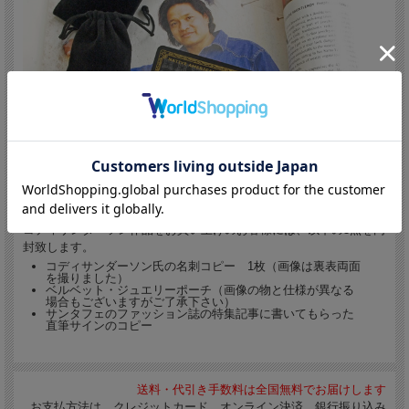
コディサンダーソン作品をお買い上げのお客様には、以下の3点を同
封致します。
コディサンダーソン氏の名刺コピー 1枚（画像は裏表両面
を撮りました）
ベルベット・ジュエリーポーチ（画像の物と仕様が異なる
場合もございますがご了承下さい）
サンタフェのファッション誌の特集記事に書いてもらった
直筆サインのコピー
送料・代引き手数料は全国無料でお届けします
お支払方法は、クレジットカード オンライン決済、銀行振り込み