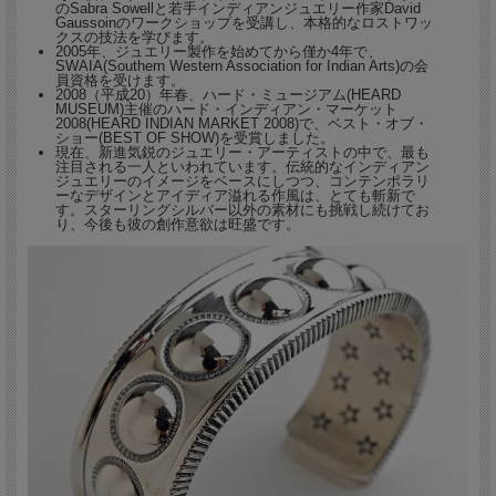
のSabra Sowellと若手インディアンジュエリー作家David
Gaussoinのワークショップを受講し、本格的なロストワッ
クスの技法を学びます。
2005年、ジュエリー製作を始めてから僅か4年で、
SWAIA(Southern Western Association for Indian Arts)の会
員資格を受けます。
2008（平成20）年春、ハード・ミュージアム(HEARD
MUSEUM)主催のハード・インディアン・マーケット
2008(HEARD INDIAN MARKET 2008)で、ベスト・オブ・
カジュアルウェアとの相性の良さは勿論ですが、
ショー(BEST OF SHOW)を受賞しました。
現在、新進気鋭のジュエリー・アーティストの中で、最も
スーツファッションとのコーディネイトなどにも
注目される一人といわれています。伝統的なインディアン
ジュエリーのイメージをベースにしつつ、コンテンポラリ
お勧めします。
ーなデザインとアイディア溢れる作風は、とても斬新で
す。スターリングシルバー以外の素材にも挑戦し続けてお
り、今後も彼の創作意欲は旺盛です。