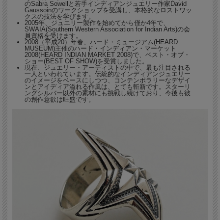
のSabra Sowellと若手インディアンジュエリー作家David
Gaussoinのワークショップを受講し、本格的なロストワッ
クスの技法を学びます。
2005年、ジュエリー製作を始めてから僅か4年で、
独創的な彼のフィーリングから生まれたスクエア
SWAIA(Southern Western Association for Indian Arts)の会
員資格を受けます。
リングは、抜群のフィット感があります。
2008（平成20）年春、ハード・ミュージアム(HEARD
MUSEUM)主催のハード・インディアン・マーケット
2008(HEARD INDIAN MARKET 2008)で、ベスト・オブ・
ショー(BEST OF SHOW)を受賞しました。
現在、ジュエリー・アーティストの中で、最も注目される
一人といわれています。伝統的なインディアンジュエリー
のイメージをベースにしつつ、コンテンポラリーなデザイ
ンとアイディア溢れる作風は、とても斬新です。スターリ
ングシルバー以外の素材にも挑戦し続けており、今後も彼
の創作意欲は旺盛です。