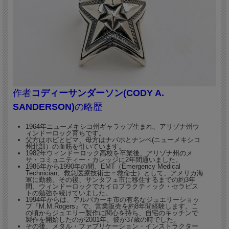
ド・ミュージアム主催のショーで『2008年ベス
ト・オブ・ショー』を受賞したコディーサンダー
ソンさんの、代表的なスターデザイン作品です。
シャープでコンテンポラリーな独特の雰囲気が人
気の秘密です。
作者
コディーサンダーソン(CODY A.
SANDERSON)
の略歴
1964年ニューメキシコ州ギャラップ生まれ、アリゾナ州ウ
ィンドーロック育ちです。
父方はホピとピマ、母方はナバホとナンベ(ニューメキシコ
州北部）の血筋を引いています。
1982年ウィンドーロック高校を卒業後、アリゾナ州のメ
サ・コミュニティー・カレッジに2年間通いました。
1985年から1990年の間、EMT（Emergency Medical
Technician、救急医療技術士＝救命士）として、アメリカ海
軍に勤務。その後、サンタフェ市に移住するまでの約3年
間、ウィンドーロックでカイロプラクティック・セラピス
トの勉強を続けていました。
1994年からは、アルバカーキ市の有名なジュエリーショッ
プ『M.M.Rogers』で、営業販売を約8年間経験します。こ
の頃からジュエリー製作に関心を持ち、自宅のキッチンで
製作を開始したのが2001年。彼が37歳の時でした。
その後、メタル・ファブリケーション・インストラクター