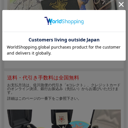
コディーサンダーソン作品をお買い上げのお客様には、以下の3点を
同封致します。
コディーサンダーソン氏の名刺コピー 1枚（画像は裏表両
面を撮りました）
ベルベット・ジュエリーポーチ（画像の物と仕様が異なる
場合もございますがご了承下さい）
サンタフェのファッション誌の特集記事に書いてもらった
直筆サインのコピー
送料・代引き手数料は全国無料
お支払方法は、佐川急便の代引き「eコレクト」、クレジットカード
のオンライン決済、銀行お振込み（先払い）からお選びいただけま
す。
詳細はこのページの一番下をご参照下さい。