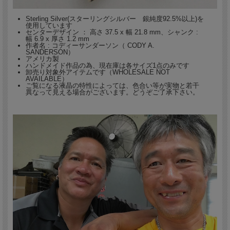
Sterling Silver(スターリングシルバー 銀純度92.5%以上)を
使用しています
センターデザイン ： 高さ 37.5 x 幅 21.8 mm、シャンク :
幅 6.9 x 厚さ 1.2 mm
作者名 : コディーサンダーソン（ CODY A.
SANDERSON）
アメリカ製
ハンドメイド作品の為、現在庫は各サイズ1点のみです
卸売り対象外アイテムです（WHOLESALE NOT
AVAILABLE）
ご覧になる液晶の特性によっては、色合い等が実物と若干
異なって見える場合がございます。どうぞご了承下さい。