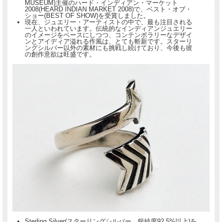
MUSEUM)主催のハード・インディアン・マーケット
2008(HEARD INDIAN MARKET 2008)で、ベスト・オブ・
ショー(BEST OF SHOW)を受賞しました。
現在、ジュエリー・アーティストの中で、最も注目される
一人といわれています。伝統的なインディアンジュエリー
のイメージをベースにしつつ、コンテンポラリーなデザイ
ンとアイディア溢れる作風は、とても斬新です。スターリ
ングシルバー以外の素材にも挑戦し続けており、今後も彼
の創作意欲は旺盛です。
Sterling Silver(スターリングシルバー 銀純度92.5%以上)を