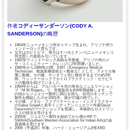
らせん状の作りですので、若干のサイズ調整が可
作者
コディーサンダーソン(CODY A.
能です。
SANDERSON)
の略歴
1964年ニューメキシコ州ギャラップ生まれ、アリゾナ州ウ
ィンドーロック育ちです。
父方はホピとピマ、母方はナバホとナンベ(ニューメキシコ
州北部）の血筋を引いています。
1982年ウィンドーロック高校を卒業後、アリゾナ州のメ
サ・コミュニティー・カレッジに2年間通いました。
1985年から1990年の間、EMT（Emergency Medical
Technician、救急医療技術士＝救命士）として、アメリカ海
軍に勤務。その後、サンタフェ市に移住するまでの約3年
間、ウィンドーロックでカイロプラクティック・セラピス
トの勉強を続けていました。
1994年からは、アルバカーキ市の有名なジュエリーショッ
プ『M.M.Rogers』で、営業販売を約8年間経験します。こ
の頃からジュエリー製作に関心を持ち、自宅のキッチンで
製作を開始したのが2001年。彼が37歳の時でした。
その後、メタル・ファブリケーション・インストラクター
のSabra Sowellと若手インディアンジュエリー作家David
Gaussoinのワークショップを受講し、本格的なロストワッ
クスの技法を学びます。
2005年、ジュエリー製作を始めてから僅か4年で、
SWAIA(Southern Western Association for Indian Arts)の会
員資格を受けます。
2008（平成20）年春、ハード・ミュージアム(HEARD