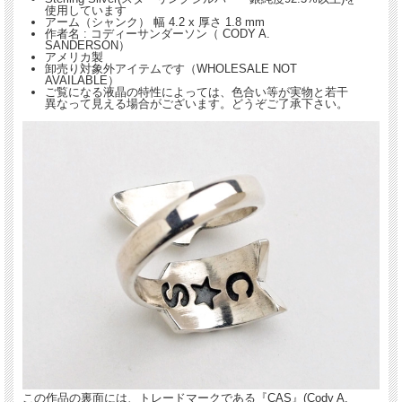
使用しています
アーム（シャンク） 幅 4.2 x 厚さ 1.8 mm
作者名 : コディーサンダーソン（ CODY A.
SANDERSON）
アメリカ製
卸売り対象外アイテムです（WHOLESALE NOT
AVAILABLE）
ご覧になる液晶の特性によっては、色合い等が実物と若干
異なって見える場合がございます。どうぞご了承下さい。
この作品の裏面には、トレードマークである『CAS』(Cody A.