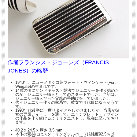
作者フランシス・ジョーンズ（FRANCIS
JONES）の略歴
1943年、ニューメキシコ州フォート・ウィンゲート(Fort
Wingate)の生まれです。
14歳の頃にサンドキャスト製法でジュエリーを作り始めた
のが、ジュエリー職人としてのスタートでした。当初は、
ジュエリー職人だった父親の手助けをしていました。
代々ジュエリー作りの家系で、彼女で４代目になるそうで
す。
1990年代後半に一度リタイアをしかけましたが、当店が彼
女の専属ディーラーを通して、エッジプレート・デザイン
の作品を作り続けるようリクエストし、現在に至っており
ます。
40.2 x 24.5 x 厚さ 3.5 mm
本体の素材にはスターリングシルバー（銀純度92.5％以