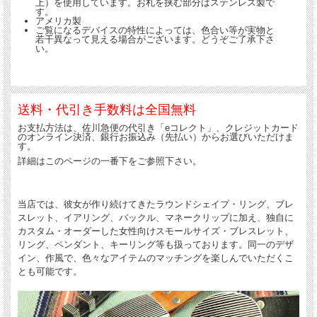
上）を使用しています。お札を挟む部分はステンレス製で
す。
アメリカ製
ご覧になるデバイスの特性によっては、色合い等が実物と
若干異なって見える場合がございます。どうぞご了承下さ
い。
送料・代引き手数料は全国無料
お支払方法は、佐川急便の代引き「eコレクト」、クレジットカード
のオンライン決済、銀行お振込み（先払い）からお選びいただけま
す。
詳細はこのページの一番下をご参照下さい。
当店では、彼女が作り続けてきたラウンドシェイプ・リング、ブレ
スレット、イアリング、バックル、マネークリップに加え、独自に
カスタム・オーダーした女性向けスモールサイズ・ブレスレット、
リング、ペンダント、キーリング等も扱っております。同一のデザ
イン、作風で、色々なアイテムのマッチングを楽しんでいただくこ
とも可能です。