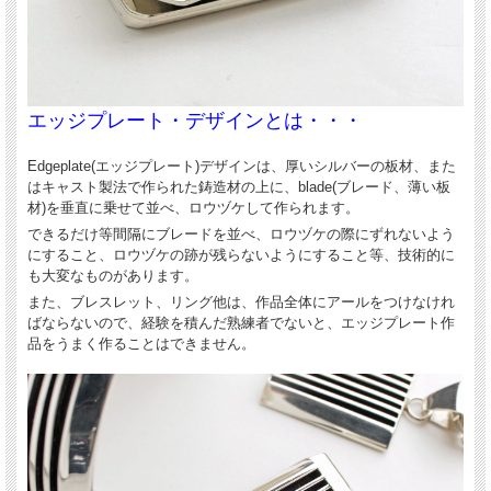
一種と思われがちです。が、その原型は意外と古
く、現存する1920年代頃のヴィンテージ・ジュエ
リーに、既にそれらしい物が見られるようです。
FRANCIS JONES（フランシス・ジョーンズ）さ
エッジプレート・デザインとは・・・
んが作るエッジプレート作品は、女性ならではの
丁寧な仕事ぶりも手伝って、仕上がりが美しく、
Edgeplate(エッジプレート)デザインは、厚いシルバーの板材、また
はキャスト製法で作られた鋳造材の上に、blade(ブレード、薄い板
また独特の重厚感と存在感があります。
材)を垂直に乗せて並べ、ロウヅケして作られます。
できるだけ等間隔にブレードを並べ、ロウヅケの際にずれないよう
にすること、ロウヅケの跡が残らないようにすること等、技術的に
も大変なものがあります。
また、ブレスレット、リング他は、作品全体にアールをつけなけれ
ばならないので、経験を積んだ熟練者でないと、エッジプレート作
品をうまく作ることはできません。