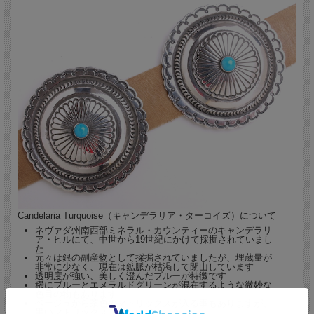
Candelaria Turquoise（キャンデラリア・ターコイズ）について
ネヴァダ州南西部ミネラル・カウンティーのキャンデラリ
ア・ヒルにて、中世から19世紀にかけて採掘されていまし
た
元々は銀の副産物として採掘されていましたが、埋蔵量が
非常に少なく、現在は鉱脈が枯渇して閉山しています
透明度が強い、美しく澄んだブルーが特徴です
稀にブルーとエメラルドグリーンが混在するような微妙な
色目の物もあります
ベージュから茶色のマトリックスが入る事もありますが、
黒いマトリックスは珍しいです