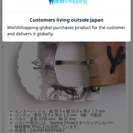
クモの巣状のいわゆるスパイダーウェブが入った物も少な
いようです
ハイグレードで非常に希少なターコイズです
因みにCandelariaは、スペイン語でCandle Makerの意味で
す
センターバックル : 縦 55.5 x 横 52.5 x 厚さ 1.2 mm
コンチョ : 直径 72.0 x 厚さ 1.2 mm 9個 可動式
ベルト : 全長 1120 mm、幅 31 mm
シルバー部分には、Sterling Silver(スターリングシルバー
銀純度92.5%以上)を使用しています。
作者名 : CALVIN MARTINEZ