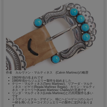
作者 カルヴァン・マルティネス (Calvin Martinez)の略歴
1960年頃の生まれです
1980年頃からジュエリー製作を始めました
テリー・マルティネス(Terry Martinez)、リアーダ・マルテ
ィネス・ビゲイ(Reada Martinez Begay)、カリン・マルティ
ネス・チャーリー(Karen Martinez Charley)の兄弟です
リンダ・マルティネス(Linda Martinez)との共同製作も多い
です
トラディショナル・デザイン、特にヘビーゲージのシルバ
ー材を用いたターコイズジュエリーの製作に定評がありま
す