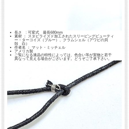
長さ : 可変式 最長680mm
素材 ： スタビライズド加工されたスリーピングビューティ
ー・ターコイズ（ブルー）、クラムシェル（アワビの貝
殻 白）
作者名 ： マット・ミッチェル
アメリカ製
ご覧になる液晶の特性によっては、色合い等が実物と若干
異なって見える場合がございます。どうぞご了承下さい。