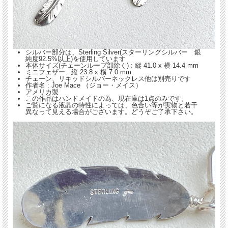
シルバー部分は、Sterling Silver(スターリングシルバー 銀
純度92.5%以上)を使用しています
本体サイズ(チェーンループ部除く) : 縦 41.0 x 横 14.4 mm
ミニフェザー : 縦 23.8 x 横 7.0 mm
チェーン、リキッドシルバーネックレス他は別売りです
作者名 : Joe Mace （ジョー・メイス）
アメリカ製
画像内の
フォックスターコイズ・ブレスレット
、
リキッドシルバー・イアリング
他
この作品はハンドメイドの為、現在庫は1点のみです。
は別売りです。
ご覧になる液晶の特性によっては、色合い等が実物と若干
異なって見える場合がございます。どうぞご了承下さい。