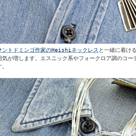
サントドミンゴ作家のHeishiネックレス
と一緒に着け
囲気が増します。エスニック系やフォークロア調のコー
す。