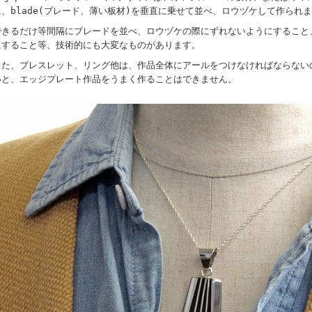
に、blade(ブレード、薄い板材)を垂直に乗せて並べ、ロウヅケして作られ
できるだけ等間隔にブレードを並べ、ロウヅケの際にずれないようにすること
にすること等、技術的にも大変なものがあります。
また、ブレスレット、リング他は、作品全体にアールをつけなければならない
いと、エッジプレート作品をうまく作ることはできません。