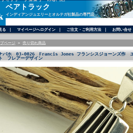
ベアトラック
インディアンジュエリーとオルテガ社製品の専門店
見る
｜
マイページへログイン
｜
ご注文・ご利用方法
｜
お問い合せ
プページ
>
売り切れ商品
ナバホ 03-0026 Francis Jones フランシスジョーンズ
ト フレアーデザイン