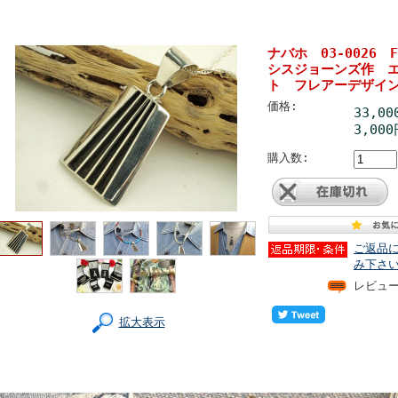
ナバホ 03-0026 F
シスジョーンズ作 
ト フレアーデザイ
価格:
33,0
3,000
購入数:
ご返品
み下さ
レビュ
拡大表示