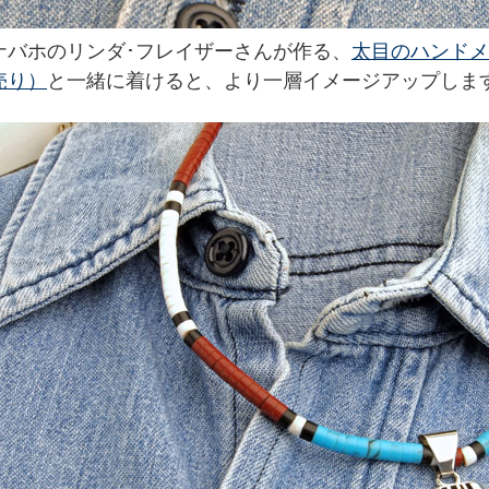
ナバホのリンダ･フレイザーさんが作る、
太目のハンドメ
売り）
と一緒に着けると、より一層イメージアップしま