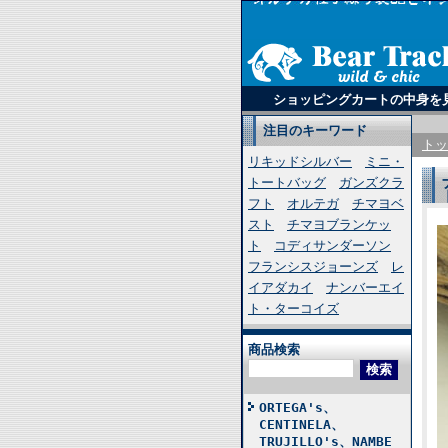
ショッピングカートの中身を
注目のキーワード
トッ
リキッドシルバー
ミニ・
トートバッグ
ガンズクラ
フト
オルテガ
チマヨベ
スト
チマヨブランケッ
ト
コディサンダーソン
フランシスジョーンズ
レ
イアダカイ
ナンバーエイ
ト・ターコイズ
商品検索
ORTEGA's、
CENTINELA、
TRUJILLO's、NAMBE