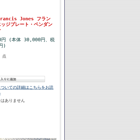
rancis Jones フラン
エッジプレート・ペンダン
ン
00円 (本体 30,000円、税
円)
点
についての詳細はこちらをお読
い
ーはありません