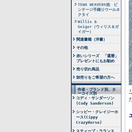
TEWA WEAVERS他 ビ
ンテージ手織りウールネ
クタイ
Willis &
Geiger（ウィリス＆ガ
イガー）
関連書籍（洋書）
その他
赤いシリーズ 「還暦」
プレゼントにもお勧め
売り切れ商品
卸売りをご希望の方へ
作者・ブランド別、タ
ーコイズ別
コディ・サンダーソン
(Cody Sanderson)
シッピー・クレイジーホ
ース(Cippy
CrazyHorse)
スティーブ・ラランス