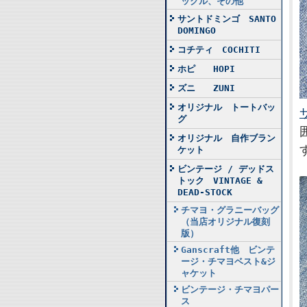
ックル、その他
サントドミンゴ SANTO
DOMINGO
コチティ COCHITI
ホピ HOPI
ズニ ZUNI
オリジナル トートバッ
グ
オリジナル 自作ブラン
ケット
ビンテージ / デッドス
トック VINTAGE &
DEAD-STOCK
チマヨ・グラニーバッグ
（当店オリジナル復刻
版）
Ganscraft他 ビンテ
ージ・チマヨベスト&ジ
ャケット
ビンテージ・チマヨパー
ス