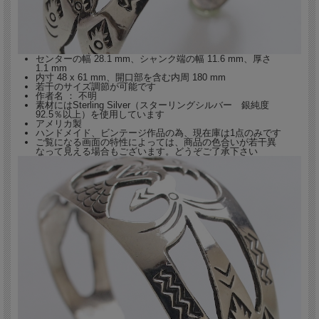
センターの幅 28.1 mm、シャンク端の幅 11.6 mm、厚さ
1.1 mm
内寸 48 x 61 mm、開口部を含む内周 180 mm
若干のサイズ調節が可能です
作者名 ： 不明
素材にはSterling Silver（スターリングシルバー 銀純度
92.5％以上）を使用しています
アメリカ製
ハンドメイド、ビンテージ作品の為、現在庫は1点のみです
ご覧になる画面の特性によっては、商品の色合いが若干異
なって見える場合もございます。どうぞご了承下さい