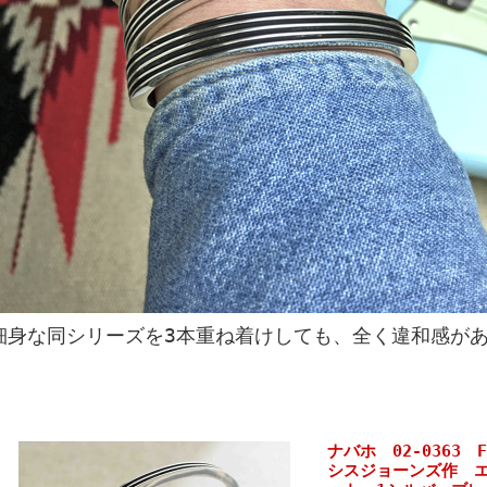
細身な同シリーズを3本重ね着けしても、全く違和感が
ナバホ 02-0363 F
シスジョーンズ作 