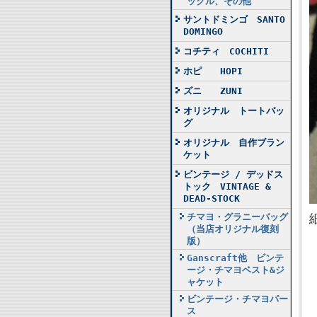
ックル、その他
サントドミンゴ SANTO
DOMINGO
コチティ COCHITI
ホピ HOPI
ズニ ZUNI
オリジナル トートバッ
グ
オリジナル 自作ブラン
ケット
ビンテージ / デッドス
トック VINTAGE &
DEAD-STOCK
チマヨ・グラニーバッグ
（当店オリジナル復刻
版）
Ganscraft他 ビンテ
ージ・チマヨベスト&ジ
ャケット
ビンテージ・チマヨパー
ス