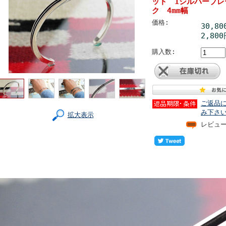
ット 1シルバーブレ
ク 4mm幅
価格:
30,8
2,800
購入数:
ご返品
み下さ
拡大表示
レビュ