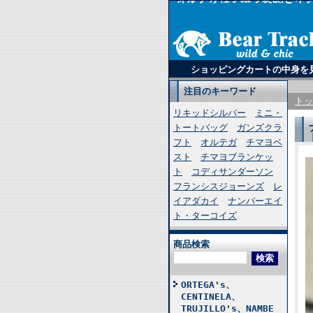
ショッピングカートの中身を
注目のキーワード
トッ
リキッドシルバー
ミニ・
トートバッグ
ガンズクラ
フト
オルテガ
チマヨベ
スト
チマヨブランケッ
ト
コディサンダーソン
フランシスジョーンズ
レ
イアダカイ
ナンバーエイ
ト・ターコイズ
商品検索
ORTEGA's、
CENTINELA、
TRUJILLO's、NAMBE