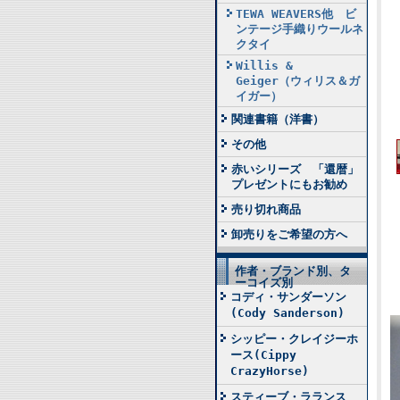
TEWA WEAVERS他 ビ
ンテージ手織りウールネ
クタイ
Willis &
Geiger（ウィリス＆ガ
イガー）
関連書籍（洋書）
その他
赤いシリーズ 「還暦」
プレゼントにもお勧め
売り切れ商品
卸売りをご希望の方へ
作者・ブランド別、タ
ーコイズ別
コディ・サンダーソン
(Cody Sanderson)
シッピー・クレイジーホ
ース(Cippy
CrazyHorse)
スティーブ・ラランス