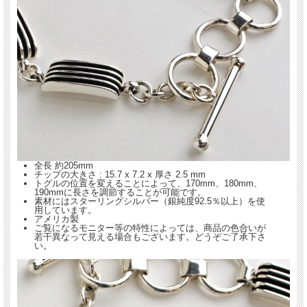
一種と思われがちです。が、その原型は意外と古
く、現存する1920年代頃のヴィンテージ・ジュエ
リーに、既にそれらしい物が見られるようです。
FRANCIS JONES（フランシス・ジョーンズ）さ
んが作るエッジプレート作品は、女性ならではの
丁寧な仕事ぶりも手伝って、仕上がりが美しく、
また独特の重厚感と存在感があります。
全長 約205mm
チップの大きさ : 15.7 x 7.2 x 厚さ 2.5 mm
トグルの位置を変えることによって、170mm、180mm、
190mmに長さを調節することが可能です。
素材にはスターリングシルバー（銀純度92.5％以上）を使
用しています。
アメリカ製
ご覧になるモニター等の特性によっては、商品の色合いが
若干異なって見える場合もございます。どうぞご了承下さ
い。