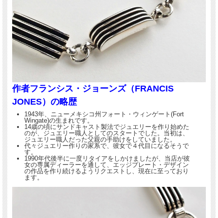
テムです。
作者フランシス・ジョーンズ（FRANCIS
JONES）の略歴
1943年、ニューメキシコ州フォート・ウィンゲート(Fort
Wingate)の生まれです。
14歳の頃にサンドキャスト製法でジュエリーを作り始めた
のが、ジュエリー職人としてのスタートでした。当初は、
ジュエリー職人だった父親の手助けをしていました。
代々ジュエリー作りの家系で、彼女で４代目になるそうで
す。
1990年代後半に一度リタイアをしかけましたが、当店が彼
女の専属ディーラーを通して、エッジプレート・デザイン
の作品を作り続けるようリクエストし、現在に至っており
ます。
エッジプレート・デザインは、そのシャープな雰
囲気から、最近のコンテンポラリーなデザインの