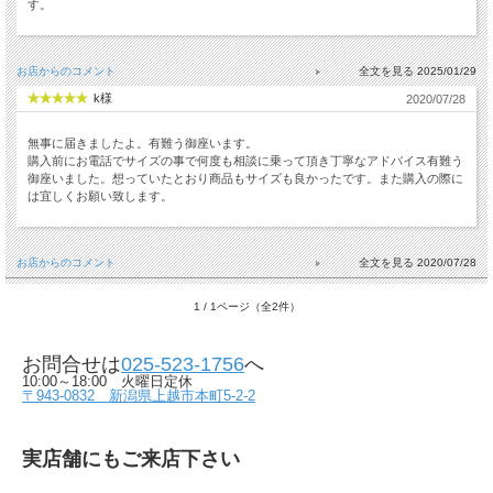
す。
お店からのコメント
2025/01/29
k様
2020/07/28
無事に届きましたよ。有難う御座います。
購入前にお電話でサイズの事で何度も相談に乗って頂き丁寧なアドバイス有難う
御座いました。想っていたとおり商品もサイズも良かったです。また購入の際に
は宜しくお願い致します。
お店からのコメント
2020/07/28
1 / 1ページ（全2件）
お問合せは
025-523-1756
へ
10:00～18:00 火曜日定休
〒943-0832 新潟県上越市本町5-2-2
実店舗にもご来店下さい